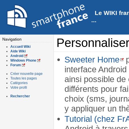
Le WIKI fra
...
Personnaliser
Navigation
Accueil Wiki
Aide Wiki
Android
Sweeter Home
p
Windows Phone
Forum
interface Android
Créer nouvelle page
ainsi possible de
Toutes les pages
Catégories
différents pour fa
Votre profil
choix (sms, journ
Rechercher
y appliquer un th
Tutorial (chez Fr
Android à travers