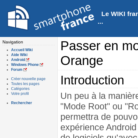
Le WIKI fra
...
Passer en m
Navigation
Accueil Wiki
Aide Wiki
Orange
Android
Windows Phone
Forum
Introduction
Créer nouvelle page
Toutes les pages
Catégories
Un peu à la manière
Votre profil
Rechercher
"Mode Root" ou "Ro
permettra de pouvoir
expérience Android 
de logiciels qu'ave