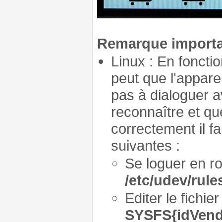
Remarque importa
Linux : En fonctio
peut que l'appare
pas à dialoguer a
reconnaître et q
correctement il f
suivantes :
Se loguer en roo
/etc/udev/rule
Editer le fichi
SYSFS{idVend