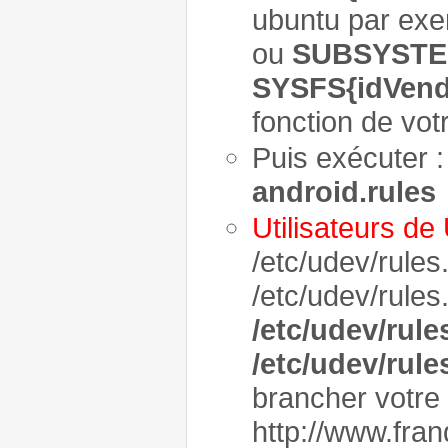
ubuntu par exe
ou
SUBSYSTEM
SYSFS{idVend
fonction de vot
Puis exécuter 
android.rules
Utilisateurs de
/etc/udev/rules
/etc/udev/rules
/etc/udev/rule
/etc/udev/rule
brancher votre 
http://www.fra