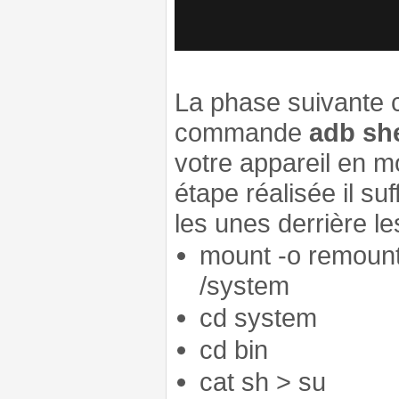
La phase suivante c
commande
adb she
votre appareil en 
étape réalisée il s
les unes derrière le
mount -o remount,
/system
cd system
cd bin
cat sh > su