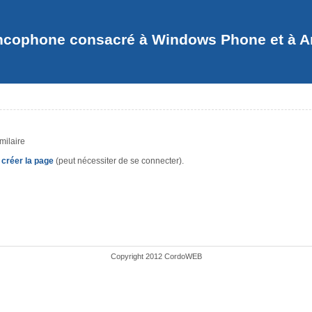
ncophone consacré à Windows Phone et à And
milaire
u
créer la page
(peut nécessiter de se connecter).
Copyright 2012 CordoWEB