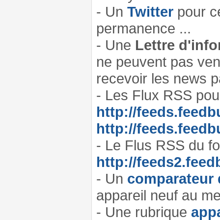
- Un
Twitter
pour ce
permanence ...
- Une
Lettre d'in
ne peuvent pas venir
recevoir les news pa
- Les Flux RSS po
http://feeds.feed
http://feeds.feed
- Le Flus RSS du 
http://feeds2.fe
- Un
comparateur 
appareil neuf au meil
- Une rubrique
appa