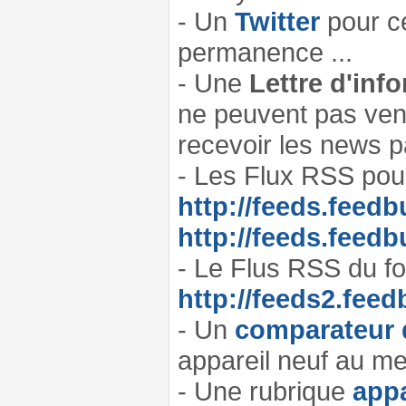
- Un
Twitter
pour ce
permanence ...
- Une
Lettre d'in
ne peuvent pas venir
recevoir les news pa
- Les Flux RSS po
http://feeds.feed
http://feeds.feed
- Le Flus RSS du 
http://feeds2.fe
- Un
comparateur 
appareil neuf au meil
- Une rubrique
appa