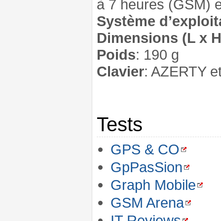
à 7 heures (GSM) 
Système d’exploit
Dimensions (L x H
Poids
: 190 g
Clavier
: AZERTY et
Tests
GPS & CO
GpPasSion
Graph Mobile
GSM Arena
IT Reviews