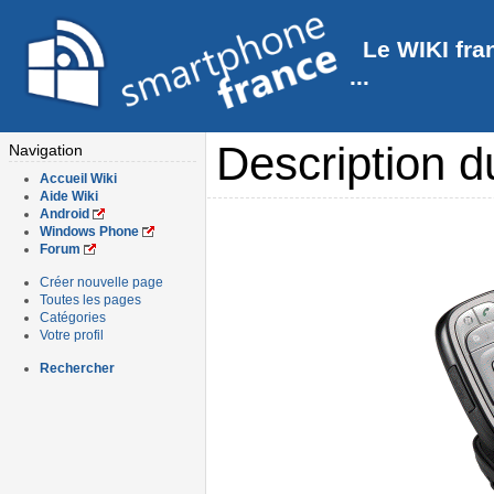
Le WIKI fra
...
Description d
Navigation
Accueil Wiki
Aide Wiki
Android
Windows Phone
Forum
Créer nouvelle page
Toutes les pages
Catégories
Votre profil
Rechercher