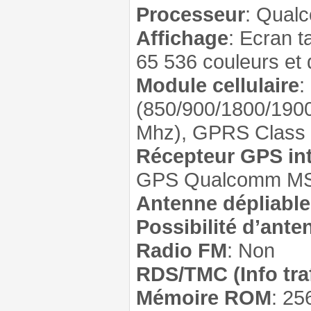
Processeur
: Qual
Affichage
: Ecran 
65 536 couleurs et 
Module cellulaire
:
(850/900/1800/190
Mhz), GPRS Class
Récepteur GPS in
GPS Qualcomm MS
Antenne dépliable
Possibilité d’ante
Radio FM
: Non
RDS/TMC (Info traf
Mémoire ROM
: 25