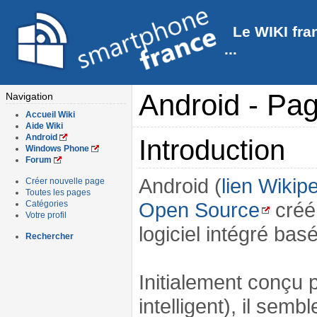
Le WIKI fra
...
Android - Pag
Navigation
Accueil Wiki
Aide Wiki
Android
Introduction
Windows Phone
Forum
Android (
lien Wikip
Créer nouvelle page
Toutes les pages
Open Source
créé
Catégories
Votre profil
logiciel intégré bas
Rechercher
Initialement conçu 
intelligent), il semb