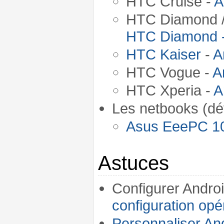
HTC Cruise -
A
HTC Diamond 
HTC Diamond -
HTC Kaiser
-
A
HTC Vogue -
A
HTC Xperia -
A
Les netbooks (dé
Asus EeePC 1
Astuces
Configurer Androi
configuration opé
Personnaliser An